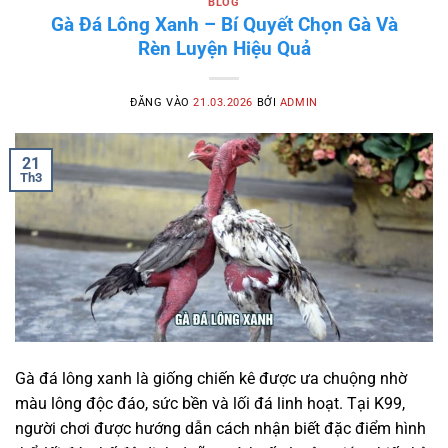
BLOG
Gà Đá Lông Xanh – Bí Quyết Chọn Gà Và
Rèn Luyện Hiệu Quả
ĐĂNG VÀO
21.03.2026
BỞI
ADMIN
21
Th3
Gà đá lông xanh là giống chiến kê được ưa chuộng nhờ
màu lông độc đáo, sức bền và lối đá linh hoạt. Tại K99,
người chơi được hướng dẫn cách nhận biết đặc điểm hình