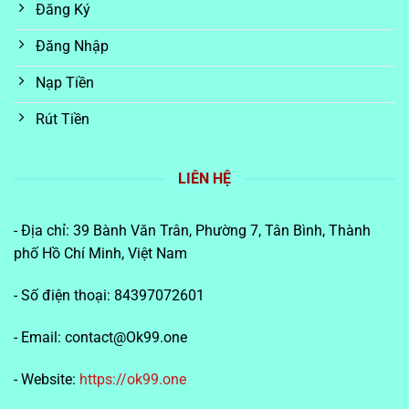
Đăng Ký
Đăng Nhập
Nạp Tiền
Rút Tiền
LIÊN HỆ
- Địa chỉ: 39 Bành Văn Trân, Phường 7, Tân Bình, Thành
phố Hồ Chí Minh, Việt Nam
- Số điện thoại: 84397072601
- Email:
contact@Ok99.one
- Website:
https://ok99.one